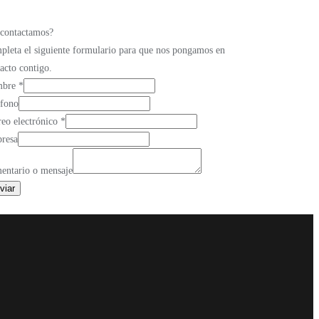
 contactamos?
leta el siguiente formulario para que nos pongamos en
acto contigo.
mbre
*
efono
reo electrónico
*
resa
entario o mensaje
viar