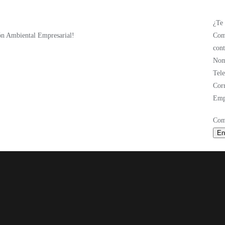
¿Te
n Ambiental Empresarial!
Comp
cont
No
Tel
Cor
Emp
Com
En